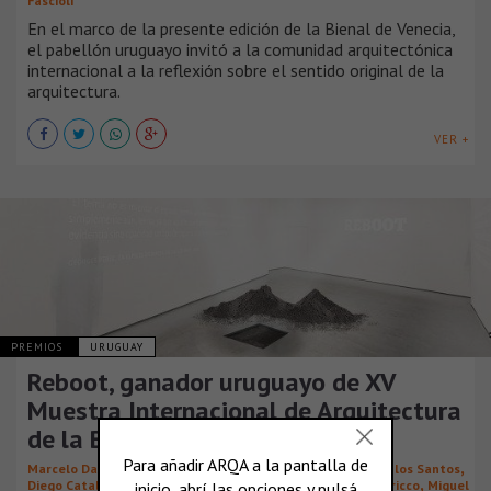
Fascioli
En el marco de la presente edición de la Bienal de Venecia,
el pabellón uruguayo invitó a la comunidad arquitectónica
internacional a la reflexión sobre el sentido original de la
arquitectura.
VER +
PREMIOS
URUGUAY
Reboot, ganador uruguayo de XV
Muestra Internacional de Arquitectura
de la Bienal de Venecia
,
,
,
,
Marcelo Danza
Antar Kuri
Borja Fermoselle Allué
José de los Santos
,
,
,
,
Diego Cataldo
Facundo Romero
Mateo Vidal
Marcelo Staricco
Miguel