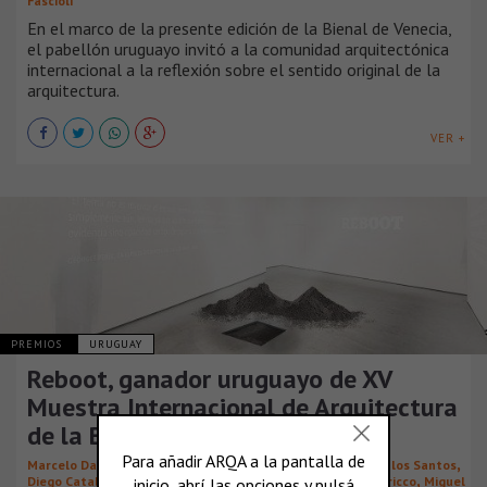
Fascioli
En el marco de la presente edición de la Bienal de Venecia,
el pabellón uruguayo invitó a la comunidad arquitectónica
internacional a la reflexión sobre el sentido original de la
arquitectura.
VER +
PREMIOS
URUGUAY
Reboot, ganador uruguayo de XV
Muestra Internacional de Arquitectura
de la Bienal de Venecia
,
,
,
,
Marcelo Danza
Antar Kuri
Borja Fermoselle Allué
José de los Santos
,
,
,
,
Diego Cataldo
Facundo Romero
Mateo Vidal
Marcelo Staricco
Miguel