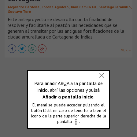
,
,
,
,
Alejandro Cardona
Lorena Agudelo
Juan Camilo Gil
Santiago Jaramillo
Gustavo Toro
Este anteproyecto se desarrolla con la finalidad de
resolver y facilitarle al peatón las necesidades que se
generan al transitar por las antiguas fortificaciones de la
ciudad amurallada de Cartagena de Indias.
VER +