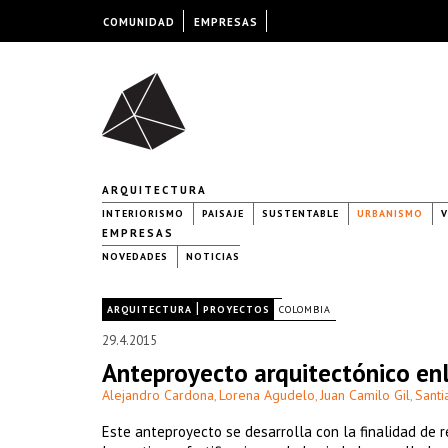
COMUNIDAD
EMPRESAS
ARQUITECTURA
INTERIORISMO
PAISAJE
SUSTENTABLE
URBANISMO
V
EMPRESAS
NOVEDADES
NOTICIAS
|
|
ARQUITECTURA
PROYECTOS
COLOMBIA
29.4.2015
Anteproyecto arquitectónico en
Alejandro Cardona
Lorena Agudelo
Juan Camilo Gil
Santi
,
,
,
Este anteproyecto se desarrolla con la finalidad de r