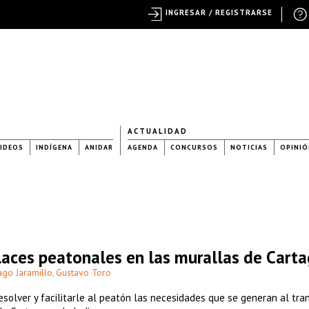
INGRESAR / REGISTRARSE
ACTUALIDAD
IDEOS
INDÍGENA
ANIDAR
AGENDA
CONCURSOS
NOTICIAS
OPINIÓ
laces peatonales en las murallas de Cart
ago Jaramillo
Gustavo Toro
,
esolver y facilitarle al peatón las necesidades que se generan al tran