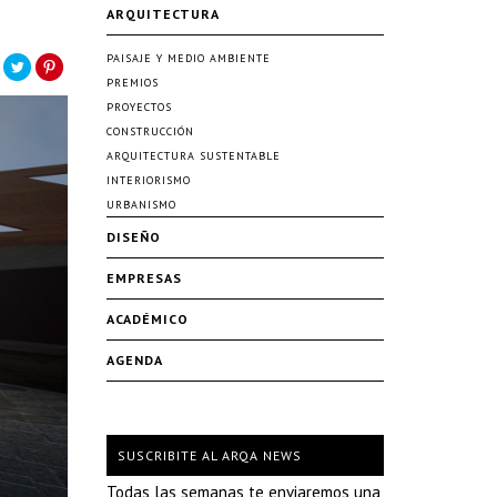
ARQUITECTURA
PAISAJE Y MEDIO AMBIENTE
PREMIOS
PROYECTOS
CONSTRUCCIÓN
ARQUITECTURA SUSTENTABLE
INTERIORISMO
URBANISMO
DISEÑO
EMPRESAS
ACADÉMICO
AGENDA
SUSCRIBITE AL ARQA NEWS
Todas las semanas te enviaremos una