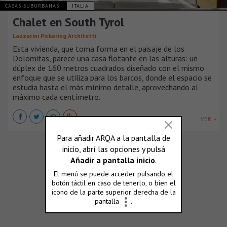
CASAS SUBURBANAS
ITALIA
Chalet en South Tyrol
Lazzarini Pickering Architetti
Esta vivienda, que toma forma en el paisaje de los
Dolomitas, parece una casa flotante en las alturas: un
dúplex de 160 metros cuadrados diseñado con el mismo
enfoque que se utiliza para los barcos, donde el espacio se
estudia hasta el más mínimo detalle, aprovechando al
máximo cada centímetro.
VER +