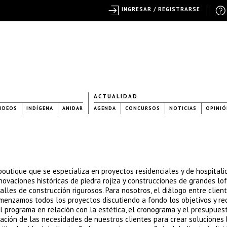
INGRESAR / REGISTRARSE
ACTUALIDAD
IDEOS
INDÍGENA
ANIDAR
AGENDA
CONCURSOS
NOTICIAS
OPINIÓ
boutique que se especializa en proyectos residenciales y de hospitali
vaciones históricas de piedra rojiza y construcciones de grandes lof
lles de construcción rigurosos. Para nosotros, el diálogo entre client
omenzamos todos los proyectos discutiendo a fondo los objetivos y re
l programa en relación con la estética, el cronograma y el presupuest
tación de las necesidades de nuestros clientes para crear soluciones