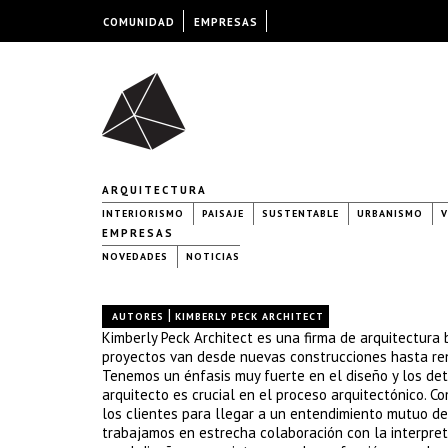
COMUNIDAD
EMPRESAS
ARQUITECTURA
INTERIORISMO
PAISAJE
SUSTENTABLE
URBANISMO
V
EMPRESAS
NOVEDADES
NOTICIAS
|
AUTORES
KIMBERLY PECK ARCHITECT
Kimberly Peck Architect es una firma de arquitectura 
proyectos van desde nuevas construcciones hasta reno
Tenemos un énfasis muy fuerte en el diseño y los deta
arquitecto es crucial en el proceso arquitectónico. C
los clientes para llegar a un entendimiento mutuo de
trabajamos en estrecha colaboración con la interpre