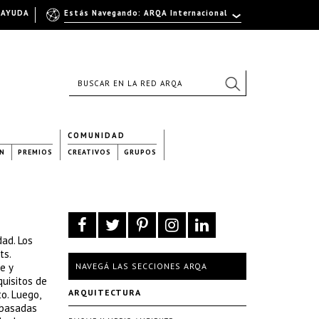
AYUDA
Estás Navegando: ARQA Internacional
COMUNIDAD
N
PREMIOS
CREATIVOS
GRUPOS
dad. Los
ts.
e y
NAVEGÁ LAS SECCIONES ARQA
quisitos de
ARQUITECTURA
o. Luego,
 basadas