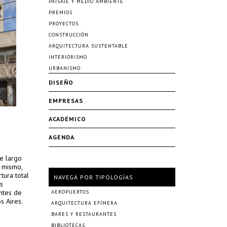
PAISAJE Y MEDIO AMBIENTE
PREMIOS
PROYECTOS
CONSTRUCCIÓN
ARQUITECTURA SUSTENTABLE
INTERIORISMO
URBANISMO
DISEÑO
EMPRESAS
ACADÉMICO
AGENDA
e largo
l mismo,
tura total
NAVEGÁ POR TIPOLOGÍAS
as
ntes de
AEROPUERTOS
s Aires.
ARQUITECTURA EFÍMERA
BARES Y RESTAURANTES
BIBLIOTECAS