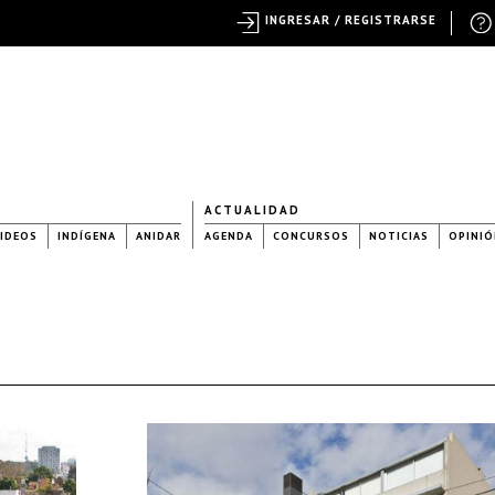
INGRESAR / REGISTRARSE
ACTUALIDAD
IDEOS
INDÍGENA
ANIDAR
AGENDA
CONCURSOS
NOTICIAS
OPINIÓ