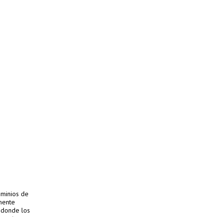
ominios de
amente
n donde los