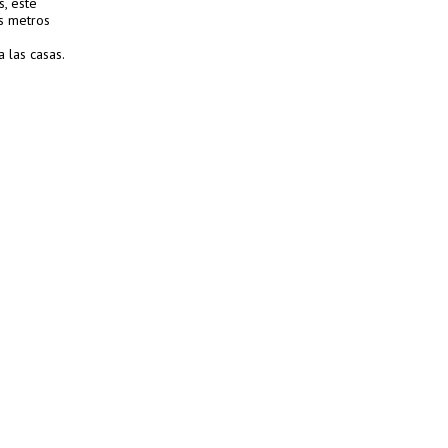
s, este
os metros
 las casas.