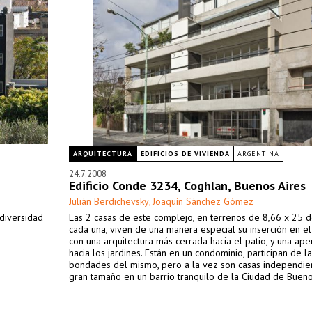
ARQUITECTURA
EDIFICIOS DE VIVIENDA
ARGENTINA
24.7.2008
Edificio Conde 3234, Coghlan, Buenos Aires
Julián Berdichevsky
Joaquín Sánchez Gómez
,
 diversidad
Las 2 casas de este complejo, en terrenos de 8,66 x 25 d
cada una, viven de una manera especial su inserción en e
con una arquitectura más cerrada hacia el patio, y una aper
hacia los jardines. Están en un condominio, participan de l
bondades del mismo, pero a la vez son casas independie
gran tamaño en un barrio tranquilo de la Ciudad de Bueno