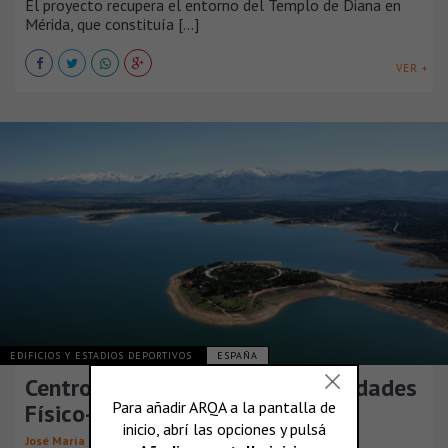
El proyecto recupera el entorno del Templo de Diana en
Mérida, que constituía [...]
VER +
EDIFICIOS Y ESTADIOS DEPORTIVOS
ESPAÑA
Centro de Tecnificación de Actividades
Físico-Deportivas y de Ocio
José María Sánchez García