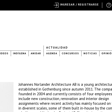
INGRESAR / REGISTRARSE
ACTUALIDAD
IDEOS
INDÍGENA
ANIDAR
AGENDA
CONCURSOS
NOTICIAS
OPINIÓ
Johannes Norlander Architecture AB is a young architectur
established in Gothenburg since autumn 2011. The comp
founded in 2004 and currently consists of four employees.
include new construction, renovation and interior design
assignments where recent activity has mainly focused on 
in di»erent scales, some of them built in-house by the co