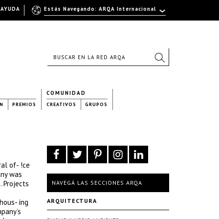
AYUDA
Estás Navegando: ARQA Internacional
COMUNIDAD
N
PREMIOS
CREATIVOS
GRUPOS
al of- !ce
any was
 Projects
NAVEGÁ LAS SECCIONES ARQA
ARQUITECTURA
hous- ing
mpany’s