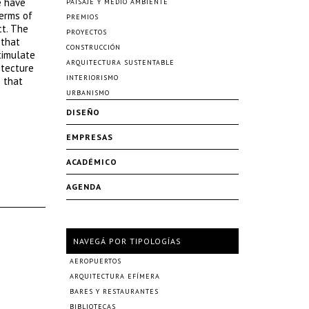
e have
PAISAJE Y MEDIO AMBIENTE
terms of
PREMIOS
ct. The
PROYECTOS
 that
CONSTRUCCIÓN
stimulate
ARQUITECTURA SUSTENTABLE
itecture
INTERIORISMO
e that
URBANISMO
DISEÑO
EMPRESAS
ACADÉMICO
AGENDA
NAVEGÁ POR TIPOLOGÍAS
AEROPUERTOS
ARQUITECTURA EFÍMERA
BARES Y RESTAURANTES
BIBLIOTECAS