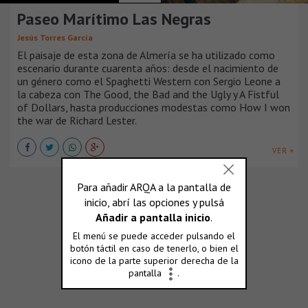
Paseo Marítimo Las Negras
Jesús Torres García
El paisaje de esta zona de Almería se ha utilizado como
escenario durante cuarenta años: desde el nacimiento de
un género como el Spaghetti Western con Sergio Leone a
la cabeza con The Good, the Bad and the Ugly y A Fistful
of Dollars, hasta producciones modestas como How I won
the war de Richard Lester.
VER +