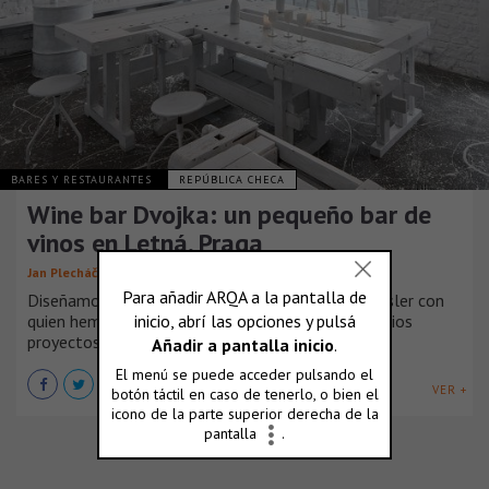
BARES Y RESTAURANTES
REPÚBLICA CHECA
Wine bar Dvojka: un pequeño bar de
vinos en Letná, Praga
Jan Plecháč + Henry Wielgus
Diseñamos el interior de Dvojka para Richard Preisler con
quien hemos trabajado durante varios años en varios
proyectos comerciales y no comerciales.
VER +