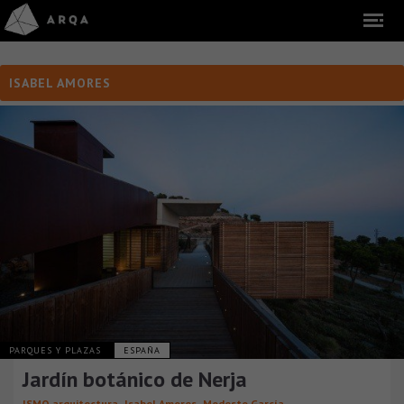
ISABEL AMORES
PARQUES Y PLAZAS
ESPAÑA
Jardín botánico de Nerja
,
,
ISMO arquitectura
Isabel Amores
Modesto García