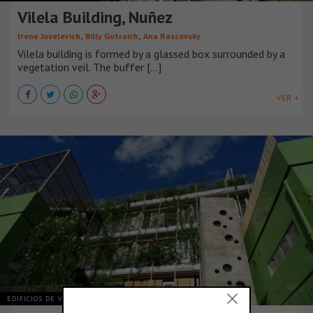
Vilela Building, Nuñez
,
,
Irene Joselevich
Billy Gutraich
Ana Rascovsky
Vilela building is formed by a glassed box surrounded by a
vegetation veil. The buffer [...]
VER +
EDIFICIOS DE VIVIENDA
ARGENTINA