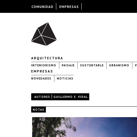
COMUNIDAD
EMPRESAS
ARQUITECTURA
INTERIORISMO
PAISAJE
SUSTENTABLE
URBANISMO
V
EMPRESAS
NOVEDADES
NOTICIAS
|
AUTORES
GUILLERMO E. VIDAL
NOTAS