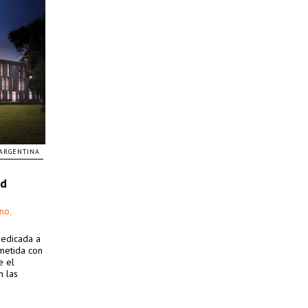
ARGENTINA
ad
ino
,
dedicada a
ometida con
e el
n las