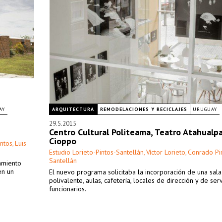
AY
ARQUITECTURA
REMODELACIONES Y RECICLAJES
URUGUAY
29.5.2015
Centro Cultural Politeama, Teatro Atahualpa
Cioppo
ntos
Luis
,
Estudio Lorieto-Pintos-Santellán
Víctor Lorieto
Conrado Pi
,
,
Santellán
amiento
en un
El nuevo programa solicitaba la incorporación de una sala
polivalente, aulas, cafetería, locales de dirección y de ser
funcionarios.