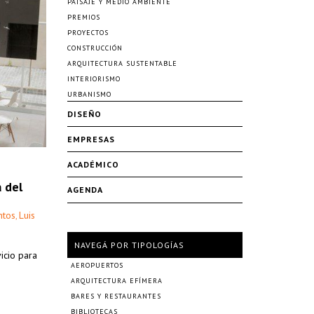
PAISAJE Y MEDIO AMBIENTE
PREMIOS
PROYECTOS
CONSTRUCCIÓN
ARQUITECTURA SUSTENTABLE
INTERIORISMO
URBANISMO
DISEÑO
EMPRESAS
ACADÉMICO
 del
AGENDA
ntos
Luis
,
NAVEGÁ POR TIPOLOGÍAS
vicio para
AEROPUERTOS
ARQUITECTURA EFÍMERA
BARES Y RESTAURANTES
BIBLIOTECAS