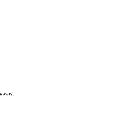
a
e Away”.