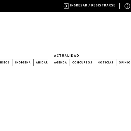
INGRESAR / REGISTRARSE
ACTUALIDAD
IDEOS
INDÍGENA
ANIDAR
AGENDA
CONCURSOS
NOTICIAS
OPINIÓ