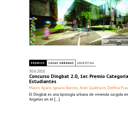
PREMIOS
CASAS URBANAS
ARGENTINA
30.6.2010
Concurso Dingbat 2.0, 1er. Premio Categorí
Estudiantes
Mauro Aparo
Ignacio Barrios
Ariel Gualtruzzi
Delfina Pra
,
,
,
El Dingbat es una tipología urbana de vivienda surgida e
Angeles en el [...]