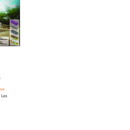
a
use
n Los