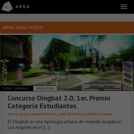
ARIEL GUALTRUZZI
CASAS URBANAS
ARGENTINA
Concurso Dingbat 2.0, 1er. Premio
Categoría Estudiantes
,
,
,
Mauro Aparo
Ignacio Barrios
Ariel Gualtruzzi
Delfina Prause
El Dingbat es una tipología urbana de vivienda surgida en
Los Angeles en el [...]