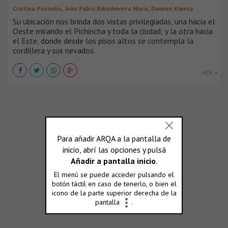
,
,
Cristina Pazmiño
Juan Pablo Ribadeneira Mora
Damien Kientz
Su ubicación nos brinda dos vistas privilegiadas, una hacia el
Oeste mirando el Pichincha y toda la ciudad; y la otra hacia
el Este, donde desde los pisos altos se contempla la
cordillera y sus nevados.
VER +