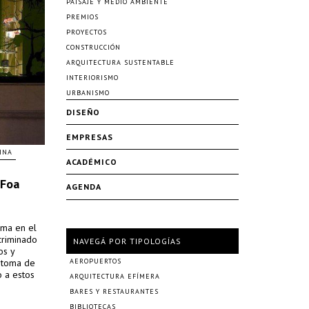
PAISAJE Y MEDIO AMBIENTE
PREMIOS
PROYECTOS
CONSTRUCCIÓN
ARQUITECTURA SUSTENTABLE
INTERIORISMO
URBANISMO
DISEÑO
EMPRESAS
INA
ACADÉMICO
 Foa
AGENDA
ema en el
criminado
NAVEGÁ POR TIPOLOGÍAS
os y
a toma de
AEROPUERTOS
o a estos
ARQUITECTURA EFÍMERA
BARES Y RESTAURANTES
BIBLIOTECAS