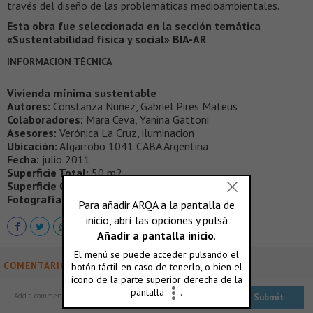
través del diseño de las problemáticas medioambientales.
Esta obra fue seleccionada en la sección temática
«Sustentabilidad física y social» BIA-AR
INFORMACIÓN TÉCNICA
Vivienda mínima sustentable
Autores:
Constanza Nuñez, Gabriel Pires Mateus
Colaboradores:
Mara Ceva, Yanina Gattoni
Asesores:
Verónica La Cruz, iluminacion
Ubicación:
Algarrobo 1041 CABA Argentina
Fecha:
julio 2011
Superficie Total:
50 m2
Superficie Cubierta:
50 m2
Fotografía:
Maximiliano Bort
COMENTARIOS