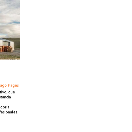
iago Pagés
tivo, que
tancia
egoría
fesionales.