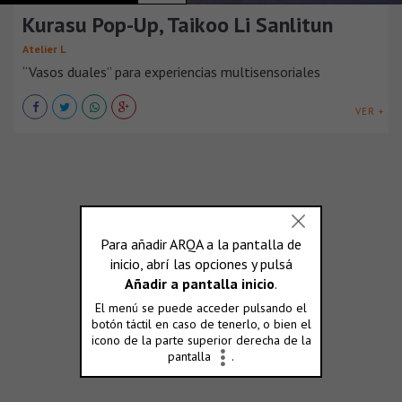
Kurasu Pop-Up, Taikoo Li Sanlitun
Atelier L
“Vasos duales” para experiencias multisensoriales
VER +