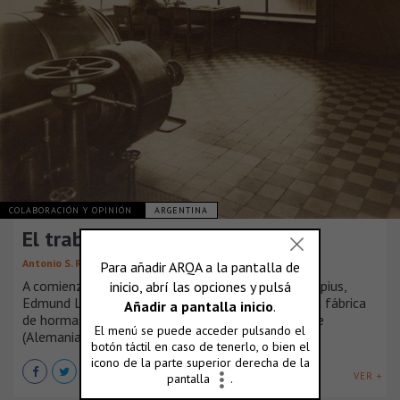
COLABORACIÓN Y OPINIÓN
ARGENTINA
El trabajador y la luz
Antonio S. Río Vázquez
A comienzos de 1923 y por encargo de Walter Gropius,
Edmund Lill realizó un reportaje fotográfico de la fábrica
de hormas para zapatos Fagus en Alfeld a. d. Leine
(Alemania), construida entre 1911 y 1913.
VER +