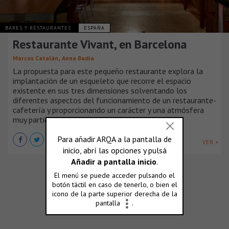
BARES Y RESTAURANTES
ESPAÑA
Restaurante Vivant, en Barcelona
,
Marcos Catalán
Anna Badía
La propuesta para este pequeño restaurante explora la
implantación de un esqueleto que recorre el espacio
existente en sus tres dimensiones solventando los
diferentes aspectos del funcionamiento de un restaurante-
cafetería y proporcionando un carácter y una atmósfera
muy particulares.
VER +