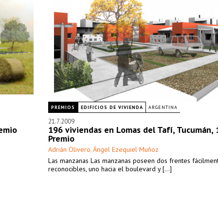
PREMIOS
EDIFICIOS DE VIVIENDA
ARGENTINA
21.7.2009
remio
196 viviendas en Lomas del Tafí, Tucumán, 
Premio
Adrián Olivero
Ángel Ezequiel Muñoz
,
a
Las manzanas Las manzanas poseen dos frentes fácilmen
reconocibles, uno hacia el boulevard y [...]