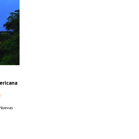
ericana
z
 Nuevas