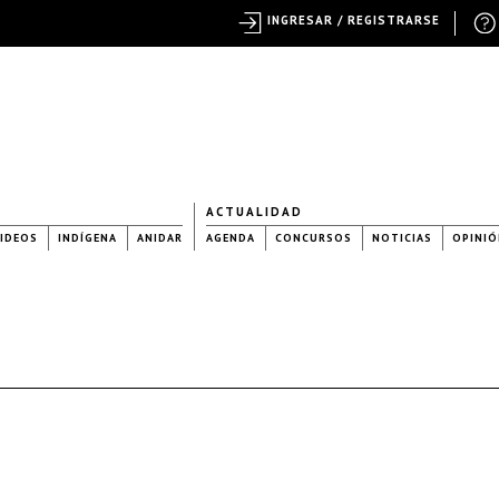
INGRESAR / REGISTRARSE
ACTUALIDAD
IDEOS
INDÍGENA
ANIDAR
AGENDA
CONCURSOS
NOTICIAS
OPINIÓ