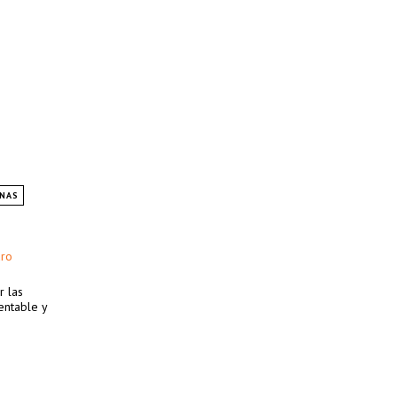
NAS
dro
r las
entable y