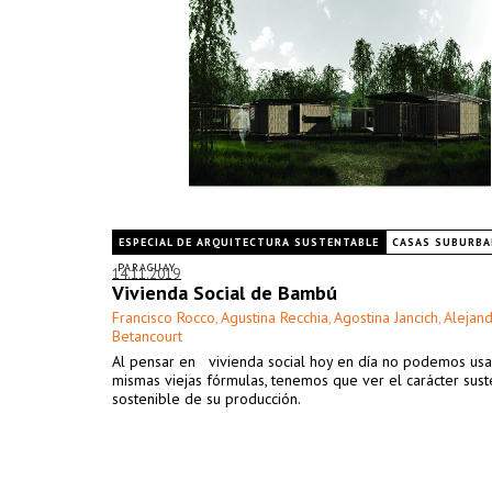
ESPECIAL DE ARQUITECTURA SUSTENTABLE
CASAS SUBURBA
PARAGUAY
14.11.2019
Vivienda Social de Bambú
Francisco Rocco
Agustina Recchia
Agostina Jancich
Alejan
,
,
,
Betancourt
Al pensar en vivienda social hoy en día no podemos usa
mismas viejas fórmulas, tenemos que ver el carácter sust
sostenible de su producción.