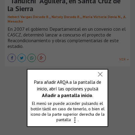
“Tahuichi” Aguilera, en Santa Cruz de
la Sierra
,
,
,
Hebert Vargas Dorado R.
Nataly Dorado R.
María Victoria Devia N.
A.
Menacho
En 2007 el gobierno Departamental en un convenio con el
CASCZ, determinó lanzar a concurso el proyecto de
Reacondicionamiento y obras complementarias de este
estadio.
VER +