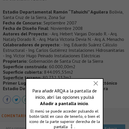
Estadio Departamental Ramón “Tahuichi” Aguilera
Bolivia,
Santa Cruz de la Sierra, Zona Sur
Fecha de Concurso:
Septiembre 2007
Fecha de Diseño Final:
Noviembre 2008
Autores del Proyecto:
- Arq. Hebert Vargas Dorado R. - Arq.
Nataly Dorado R. - Arq. María Victoria Devia N. - Arq. A. Menacho
Colaboradores de proyecto:
- Ing. Eduardo Suárez Cálculo
Estructural - Ing. Carlos Gutiérrez Instalaciones Hidrosanitarias
- Ing. Víctor Hugo Peinado Instalaciones Eléctricas
Propietario:
Gobernación de Santa Cruz de la Sierra
Superficie construida:
60.000,00m2
Superficie cubierta:
844.095,55m2
Superficie terreno:
80.732,337m2
Primer Lugar en Concurso Anteproyecto Arquitectónico
Estadio Departamental Ramón “Tahuichi” Aguilera
COMENTARIOS