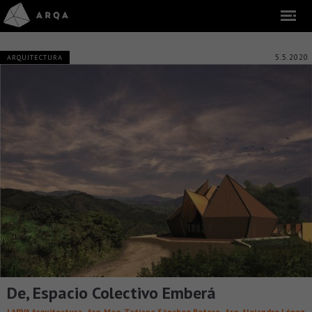
5.5.2020
ARQUITECTURA
De, Espacio Colectivo Emberá
,
,
LARVA Arquitectura
Arq. Mag. Tatiana Sánchez Botero
Arq. Alejandro López