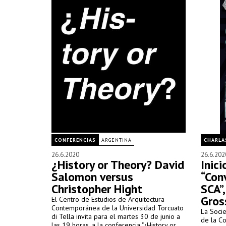
CONFERENCIAS
ARGENTINA
CHARLA
26.6.2020
26.6.202
¿History or Theory? David
Inici
Salomon versus
“Con
Christopher Hight
SCA”,
Gro
El Centro de Estudios de Arquitectura
Contemporánea de la Universidad Torcuato
La Socie
di Tella invita para el martes 30 de junio a
de la Co
las 19 horas, a la conferencia "¿History or