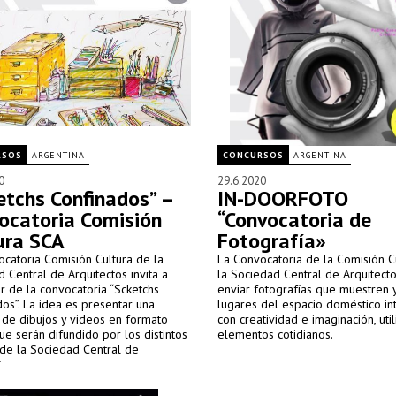
RSOS
ARGENTINA
CONCURSOS
ARGENTINA
0
29.6.2020
etchs Confinados” –
IN-DOORFOTO
ocatoria Comisión
“Convocatoria de
ura SCA
Fotografía»
catoria Comisión Cultura de la
La Convocatoria de la Comisión C
 Central de Arquitectos invita a
la Sociedad Central de Arquitectos
ar de la convocatoria “Scketchs
enviar fotografías que muestren y 
os”. La idea es presentar una
lugares del espacio doméstico in
 de dibujos y videos en formato
con creatividad e imaginación, uti
que serán difundido por los distintos
elementos cotidianos.
 de la Sociedad Central de
tos.