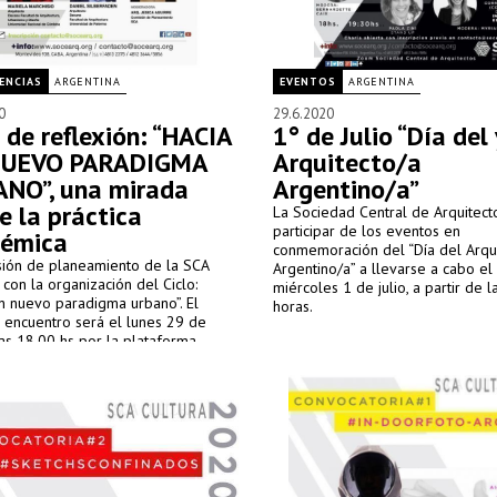
ENCIAS
ARGENTINA
EVENTOS
ARGENTINA
0
29.6.2020
 de reflexión: “HACIA
1° de Julio “Día del 
NUEVO PARADIGMA
Arquitecto/a
NO”, una mirada
Argentino/a”
e la práctica
La Sociedad Central de Arquitecto
participar de los eventos en
émica
conmemoración del “Día del Arqu
sión de planeamiento de la SCA
Argentino/a” a llevarse a cabo el
 con la organización del Ciclo:
miércoles 1 de julio, a partir de l
n nuevo paradigma urbano”. El
horas.
 encuentro será el lunes 29 de
las 18.00 hs por la plataforma
también en vivo por nuestras
ciales.