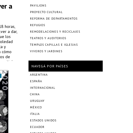
er a
PAVILIONS
PROYECTO CULTURAL
REFORMA DE DEPARTAMENTOS
REFUGIOS
18 horas,
ver a dar,
REMODELACIONES Y RECICLAJES
ue los
TEATROS Y AUDITORIOS
 Soledad
TEMPLOS CAPILLAS E IGLESIAS
ta y
 a cómo
VIVEROS Y JARDINES
tos de
nsmitirá en
NAVEGÁ POR PAÍSES
Tube.
ARGENTINA
ESPAÑA
INTERNACIONAL
CHINA
URUGUAY
MÉXICO
ITALIA
ESTADOS UNIDOS
ECUADOR