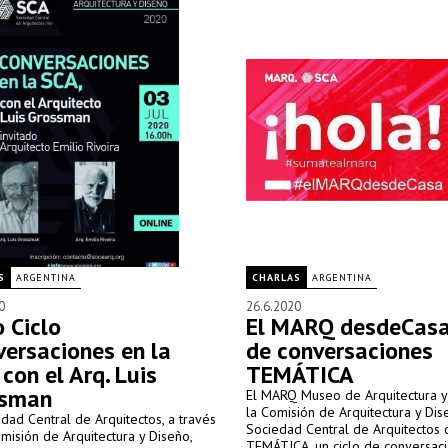
S
ARGENTINA
CHARLAS
ARGENTINA
0
26.6.2020
o Ciclo
El MARQ desdeCasa:
versaciones en la
de conversaciones
 con el Arq. Luis
TEMÁTICA
ssman
El MARQ Museo de Arquitectura y
la Comisión de Arquitectura y Dis
dad Central de Arquitectos, a través
Sociedad Central de Arquitectos 
misión de Arquitectura y Diseño,
TEMÁTICA, un ciclo de conversac