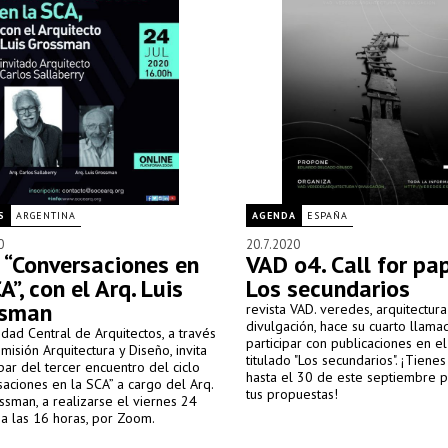
S
ARGENTINA
AGENDA
ESPAÑA
0
20.7.2020
o “Conversaciones en
VAD o4. Call for pap
A”, con el Arq. Luis
Los secundarios
ssman
revista VAD. veredes, arquitectura
divulgación, hace su cuarto llama
dad Central de Arquitectos, a través
participar con publicaciones en e
misión Arquitectura y Diseño, invita
titulado "Los secundarios". ¡Tiene
ipar del tercer encuentro del ciclo
hasta el 30 de este septiembre p
aciones en la SCA” a cargo del Arq.
tus propuestas!
ssman, a realizarse el viernes 24
, a las 16 horas, por Zoom.