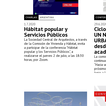
CHARLAS
ARGENTINA
CONFER
1.7.2020
29.6.202
Hábitat popular y
Ciclo
Servicios Públicos
UN 
URBA
La Sociedad Central de Arquitectos, a través
de la Comisión de Vivienda y Hábitat, invita
desd
a participar de la conferencia “Hábitat
acad
popular y los Servicios Públicos“, a
realizarse el jueves 2 de julio, a las 18:30
La comi
horas, por Zoom.
continua
“Hacia u
próximo
Junio a 
ZOOM y 
redes so