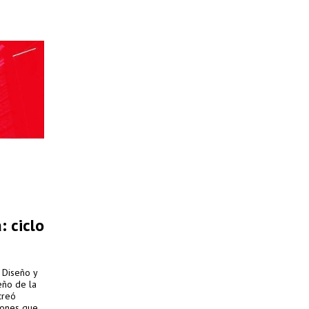
 ciclo
 Diseño y
eño de la
creó
iones que