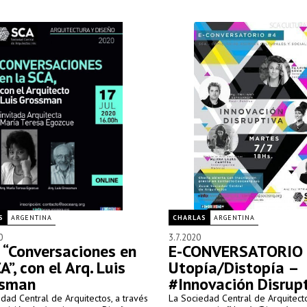
S
ARGENTINA
CHARLAS
ARGENTINA
0
3.7.2020
o “Conversaciones en
E-CONVERSATORIO 
A”, con el Arq. Luis
Utopía/Distopía –
ssman
#Innovación Disrup
dad Central de Arquitectos, a través
La Sociedad Central de Arquitecto