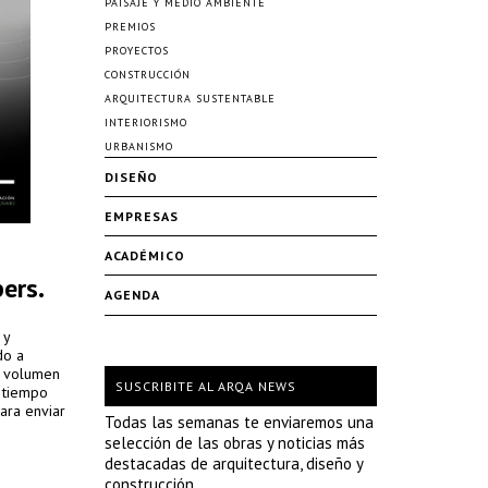
PAISAJE Y MEDIO AMBIENTE
PREMIOS
PROYECTOS
CONSTRUCCIÓN
ARQUITECTURA SUSTENTABLE
INTERIORISMO
URBANISMO
DISEÑO
EMPRESAS
ACADÉMICO
ers.
AGENDA
 y
do a
l volumen
SUSCRIBITE AL ARQA NEWS
s tiempo
ara enviar
Todas las semanas te enviaremos una
selección de las obras y noticias más
destacadas de arquitectura, diseño y
construcción.