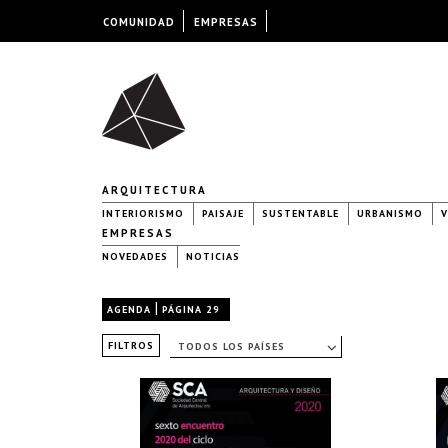
COMUNIDAD
EMPRESAS
ARQUITECTURA
INTERIORISMO
PAISAJE
SUSTENTABLE
URBANISMO
V
EMPRESAS
NOVEDADES
NOTICIAS
|
AGENDA
PÁGINA 29
FILTROS
TODOS LOS PAÍSES