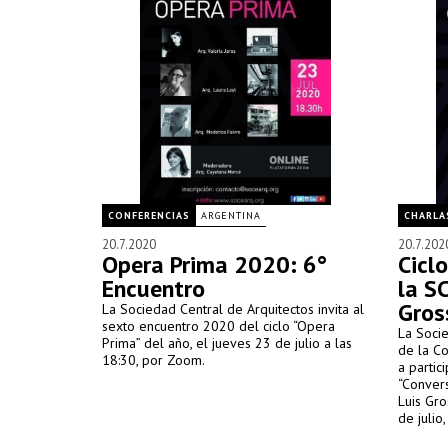
CONFERENCIAS
ARGENTINA
CHARLA
20.7.2020
20.7.202
Opera Prima 2020: 6°
Cicl
Encuentro
la SC
Gro
La Sociedad Central de Arquitectos invita al
sexto encuentro 2020 del ciclo “Opera
La Socie
Prima” del año, el jueves 23 de julio a las
de la Co
18:30, por Zoom.
a partic
“Convers
Luis Gro
de julio