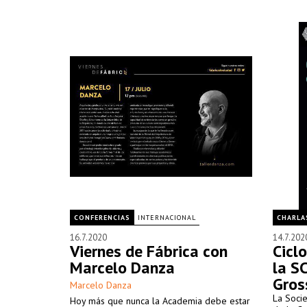
CONFERENCIAS
INTERNACIONAL
CHARLA
16.7.2020
14.7.202
Viernes de Fábrica con
Cicl
Marcelo Danza
la SC
Gro
Marcelo Danza
La Socie
Hoy más que nunca la Academia debe estar