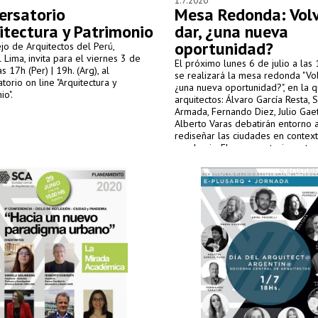
1.7.2020
ersatorio
Mesa Redonda: Volv
itectura y Patrimonio
dar, ¿una nueva
oportunidad?
jo de Arquitectos del Perú,
 Lima, invita para el viernes 3 de
El próximo lunes 6 de julio a las 
las 17h (Per) | 19h. (Arg), al
se realizará la mesa redonda "Vol
torio on line "Arquitectura y
¿una nueva oportunidad?", en la q
io".
arquitectos: Álvaro García Resta,
Armada, Fernando Diez, Julio Gae
Alberto Varas debatirán entorno
rediseñar las ciudades en contex
pandemia. El conversatorio se tra
vivo a través de Facebook y You