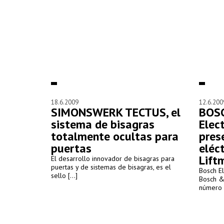
18.6.2009
12.6.200
SIMONSWERK TECTUS, el
BOS
sistema de bisagras
Elec
totalmente ocultas para
pres
puertas
eléc
Lift
El desarrollo innovador de bisagras para
puertas y de sistemas de bisagras, es el
Bosch E
sello [...]
Bosch &
número u