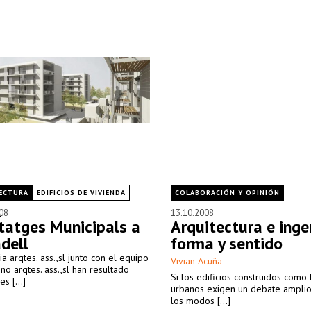
ECTURA
EDIFICIOS DE VIVIENDA
COLABORACIÓN Y OPINIÓN
08
13.10.2008
tatges Municipals a
Arquitectura e inge
dell
forma y sentido
a arqtes. ass.,sl junto con el equipo
Vivian Acuña
no arqtes. ass.,sl han resultado
Si los edificios construidos como 
s [...]
urbanos exigen un debate amplio
los modos [...]