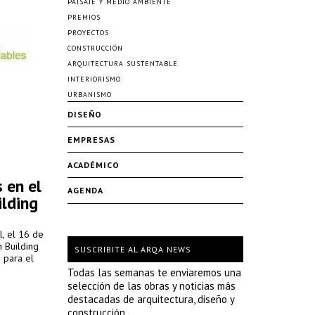
PAISAJE Y MEDIO AMBIENTE
PREMIOS
PROYECTOS
CONSTRUCCIÓN
ARQUITECTURA SUSTENTABLE
INTERIORISMO
URBANISMO
DISEÑO
EMPRESAS
ACADÉMICO
 en el
AGENDA
ilding
, el 16 de
 Building
SUSCRIBITE AL ARQA NEWS
s para el
Todas las semanas te enviaremos una
selección de las obras y noticias más
destacadas de arquitectura, diseño y
construcción.