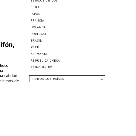
ESTADOS UNIDOS
CHILE
JAPÓN
FRANCIA
HOLANDA
PORTUGAL
BRASIL
ifón,
PERÚ
ALEMANIA
REPÚBLICA CHECA
chüco
REINO UNIDO
ua
na calidad
TODOS LOS PAÍSES
mínimos de