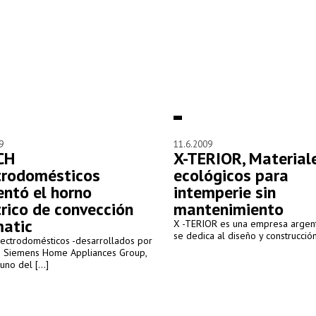
9
11.6.2009
CH
X-TERIOR, Material
trodomésticos
ecológicos para
entó el horno
intemperie sin
trico de convección
mantenimiento
matic
X -TERIOR es una empresa argen
se dedica al diseño y construcción 
lectrodomésticos -desarrollados por
 Siemens Home Appliances Group,
no del [...]