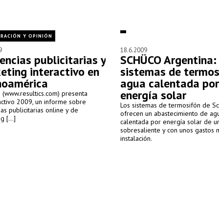
RACIÓN Y OPINIÓN
9
18.6.2009
encias publicitarias y
SCHÜCO Argentina:
eting interactivo en
sistemas de termos
noamérica
agua calentada por
energía solar
s (www.resultics.com) presenta
activo 2009, un informe sobre
Los sistemas de termosifón de S
as publicitarias online y de
ofrecen un abastecimiento de ag
 [...]
calentada por energía solar de u
sobresaliente y con unos gastos 
instalación.