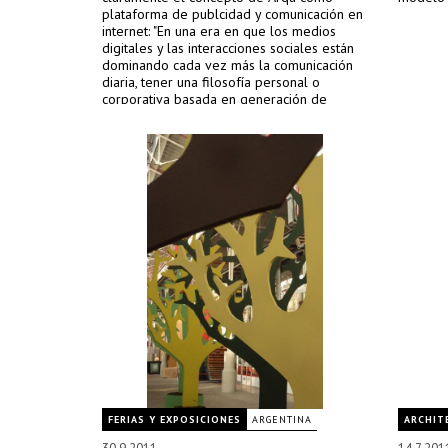
plataforma de publcidad y comunicación en
internet: "En una era en que los medios
digitales y las interacciones sociales están
dominando cada vez más la comunicación
diaria, tener una filosofía personal o
corporativa basada en generación de
contenidos y su libre distribución como
parte de la generación de conocimiento y
valor puede ser determinante para el éxito
de una empresa. Dicho de otra forma,
estamos viviendo una era que gira en torno
a los «contenidos de valor compartidos», y
aquellos que no evolucionen y se adapten
a este cambio, seguramente serán
rebasados por su competencia."
FERIAS Y EXPOSICIONES
ARGENTINA
ARCHIT