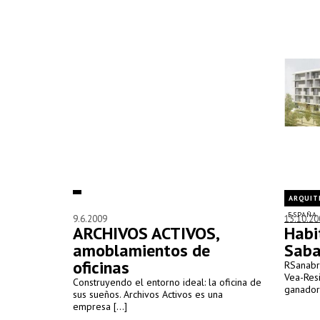
ARQUIT
ESPAÑA
9.6.2009
13.10.20
ARCHIVOS ACTIVOS,
Habi
amoblamientos de
Saba
oficinas
RSanabri
Vea-Resi
Construyendo el entorno ideal: la oficina de
ganadore
sus sueños. Archivos Activos es una
empresa [...]