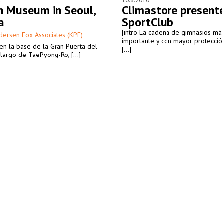
1
10.8.2010
n Museum in Seoul,
Climastore present
a
SportClub
[intro La cadena de gimnasios má
dersen Fox Associates (KPF)
importante y con mayor protecció
en la base de la Gran Puerta del
[...]
 largo de TaePyong-Ro, [...]