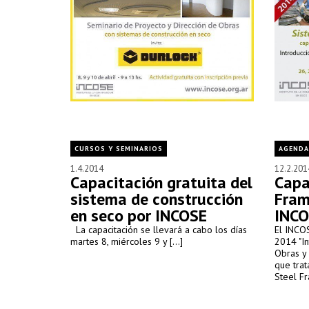
CURSOS Y SEMINARIOS
AGENDA
1.4.2014
12.2.201
Capacitación gratuita del
Capa
sistema de construcción
Fram
en seco por INCOSE
INCO
La capacitación se llevará a cabo los días
El INCOS
martes 8, miércoles 9 y [...]
2014 "I
Obras y
que trat
Steel Fr