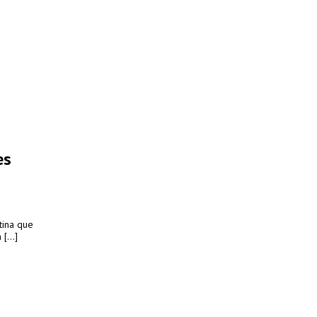
es
tina que
[...]