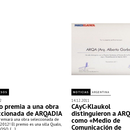
RSOS
NOTICIAS
ARGENTINA
2
14.12.2011
o premia a una obra
CAyC-Klaukol
ccionada de ARQADIA
distinguieron a AR
como «Medio de
remiará una obra seleccionada de
2012! El premio es una silla Qualis,
Comunicación de
SO, [...]