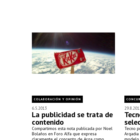
COLABORACIÓN Y OPINIÓN
CONCU
6.5.2013
29.8.201
La publicidad se trata de
Tecn
contenido
sele
Compartimos esta nota publicada por Noel
Tecno p
Bolaños en Foro Alfa que expresa
Arqadia 
claramente el concepto de Arqa como
modelo Q