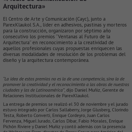
Arquitectura»
El Centro de Arte y Comunicación (Cayc), junto a
ParexKlaukol S.A., líder en adhesivos, pastinas y morteros
para la construcción, organizaron por séptimo año
consecutivo los premios “Ventanas al Futuro de la
Arquitectura” en reconocimiento a la creatividad de
aquellos profesionales cuyas propuestas enriquecen las
diversas modalidades de resolución de los problemas del
diseño y la arquitectura contemporánea.
“La idea de estos premios no es la de una competencia, sino la de
promover la creatividad y el reconocimiento a las obras de nuestras
ciudades y las de Latinoamérica”
, dijo Daniel Muñiz, Gerente de
Relaciones Institucionales de ParexKlaukol.
La entrega de premios se realizó el 30 de noviembre y el jurado
estuvo integrado por Carlos Sallaberry, Jorge Glusberg, Clorindo
Testa, Roberto Converti, Enrique Cordeyro, Juan Carlos
Fervenza, Miguel Jurado, Carlos Dibar, Fabio Morales, Enrique
Pichón Riviere y Daniel Muñiz y contó además con la presencia
de Walter van Dam, director de Parex Group para América del