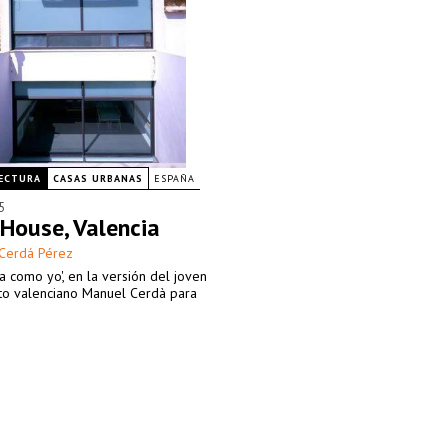
ECTURA
CASAS URBANAS
ESPAÑA
5
House, Valencia
Cerdá Pérez
a como yo', en la versión del joven
cto valenciano Manuel Cerdà para