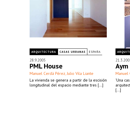
ARQUITECTURA
CASAS URBANAS
ESPAÑA
ARQUIT
28.9.2005
21.3.200
PML House
Aym 
Manuel Cerdá Pérez
Julio Vila Liante
Manuel 
,
La vivienda se genera a partir de la escisión
'Una cas
longitudinal del espacio mediante tres [...]
arquite
[...]