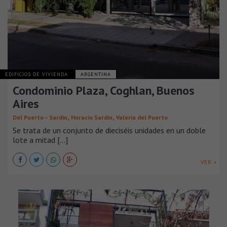
EDIFICIOS DE VIVIENDA
ARGENTINA
Condominio Plaza, Coghlan, Buenos
Aires
,
,
Del Puerto – Sardin
Horacio Sardin
Valeria del Puerto
Se trata de un conjunto de dieciséis unidades en un doble
lote a mitad [...]
VER +