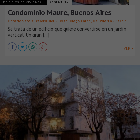
EDIFICIOS DE VIVIENDA
ARGENTINA
Condominio Maure, Buenos Aires
,
,
,
Horacio Sardin
Valeria del Puerto
Diego Colón
Del Puerto – Sardin
Se trata de un edificio que quiere convertirse en un jardín
vertical. Un gran [...]
VER +