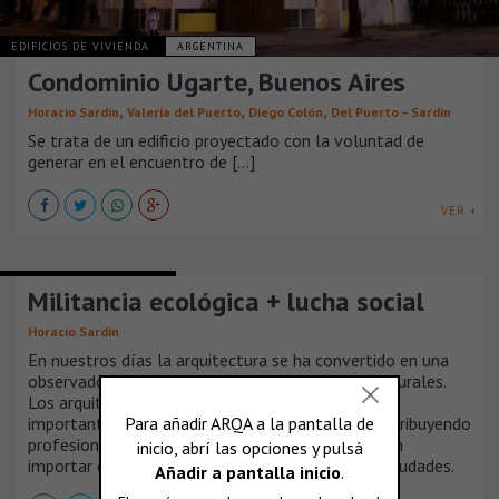
EDIFICIOS DE VIVIENDA
ARGENTINA
Condominio Ugarte, Buenos Aires
,
,
,
Horacio Sardin
Valeria del Puerto
Diego Colón
Del Puerto – Sardin
Se trata de un edificio proyectado con la voluntad de
generar en el encuentro de [...]
VER +
COLABORACIÓN Y OPINIÓN
Militancia ecológica + lucha social
Horacio Sardin
En nuestros días la arquitectura se ha convertido en una
observadora pasiva, alienada de los procesos culturales.
Los arquitectos y urbanistas colaboran de manera
importante con el desastre medioambiental, contribuyendo
profesionalmente a la destrucción del planeta, sin
importar el impacto ambiental de los edificios y ciudades.