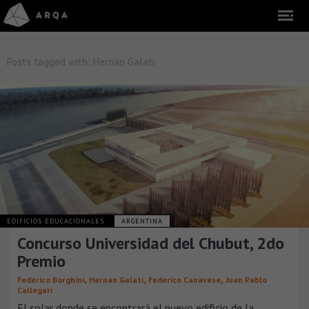
Posts tagged with:
Hernán Galati
EDIFICIOS EDUCACIONALES
ARGENTINA
Concurso Universidad del Chubut, 2do
Premio
,
,
,
Federico Borghini
Hernán Galati
Federico Canavese
Juan Pablo
Callegari
El solar donde se encontrará el nuevo edificio de la