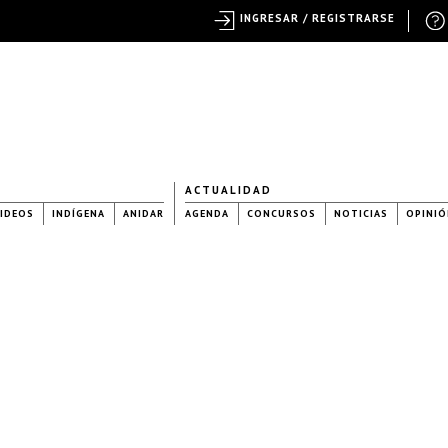
INGRESAR / REGISTRARSE
ACTUALIDAD
IDEOS
INDÍGENA
ANIDAR
AGENDA
CONCURSOS
NOTICIAS
OPINIÓ