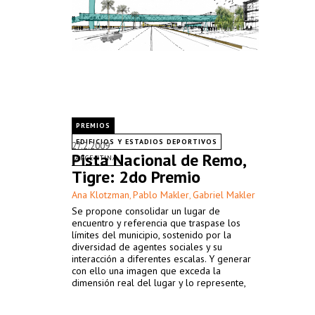
PREMIOS
EDIFICIOS Y ESTADIOS DEPORTIVOS
27.2.2009
Pista Nacional de Remo,
ARGENTINA
Tigre: 2do Premio
Ana Klotzman
Pablo Makler
Gabriel Makler
,
,
Se propone consolidar un lugar de
encuentro y referencia que traspase los
límites del municipio, sostenido por la
diversidad de agentes sociales y su
interacción a diferentes escalas. Y generar
con ello una imagen que exceda la
dimensión real del lugar y lo represente,
recuperando y revalorizando la historia y la
cultura deportiva local.