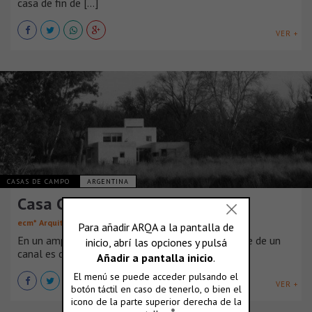
casa de fin de [...]
VER +
CASAS DE CAMPO
ARGENTINA
Casa Cledou
ecm* Arquitectos Asociados
En un amplio lote colmado de palmeras y al borde de un
canal es donde [...]
VER +