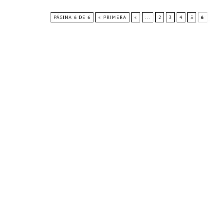
espacio abierto que atrae a la gente hacia la entrada cent
PÁGINA 6 DE 6
« PRIMERA
«
...
2
3
4
5
6