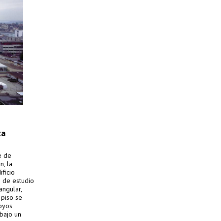
za
e de
n, la
ificio
 de estudio
angular,
 piso se
oyos
ebajo un