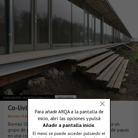
CONJUNTOS HABITACIONALES
HOLANDA
Co-living Oosterwold
,
Bureau SLA
ZakenMaker
Bureau SLA y ZakenMaker diseñaron 9 hogares para un
grupo de pioneros que desean convertir un campo de papas
en una comunidad.