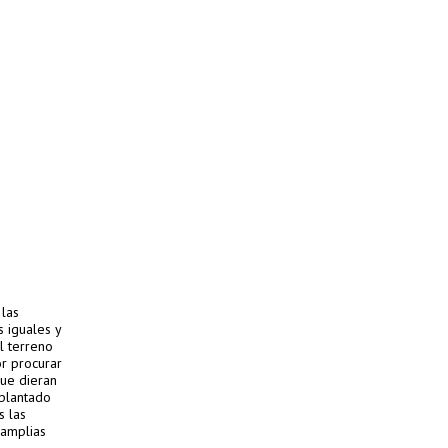
 las
s iguales y
el terreno
or procurar
que dieran
mplantado
s las
 amplias