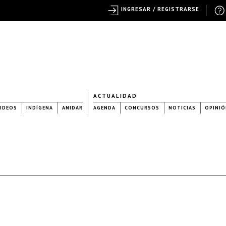
INGRESAR / REGISTRARSE
ACTUALIDAD
IDEOS
INDÍGENA
ANIDAR
AGENDA
CONCURSOS
NOTICIAS
OPINIÓ