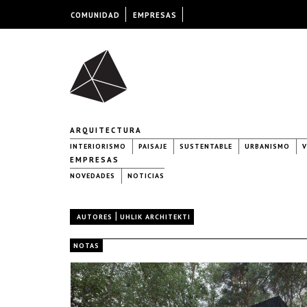
COMUNIDAD
EMPRESAS
ARQUITECTURA
INTERIORISMO
PAISAJE
SUSTENTABLE
URBANISMO
V
EMPRESAS
NOVEDADES
NOTICIAS
|
AUTORES
UHLIK ARCHITEKTI
NOTAS