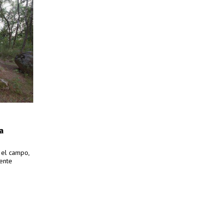
a
n el campo,
gente