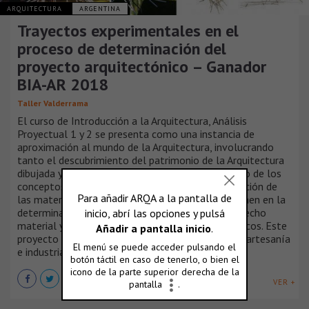
ARQUITECTURA
ARGENTINA
Trayectos experimentales en el
proceso de determinación del
proyecto arquitectónico – Ganador
BIA-AR 2018
Taller Valderrama
El curso de Introducción a la Arquitectura, Análisis
Proyectual 1 y 2 se presenta como una instancia de
aproximación al mundo de la Arquitectura, involucrando
tanto el descubrimiento del patrimonio de la Arquitectura
dibujada y construida, como el estudio y desarrollo de los
conceptos, técnicas y procedimientos de organización de
las materias (tangibles e intangibles) que intervienen en la
determinación del espacio arquitectónico como hecho
material y simbólico en un lugar y tiempo específicos. Este
proyecto fue el ganador de la categoría "Técnica, artesanía
e industria" de la sección Prácticas Académicas.
VER +