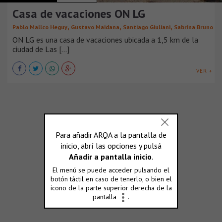
Casa de vacaciones ON LG
,
,
,
Pablo Mallco Heguy
Gustavo Maidana
Santiago Giuliani
Sabrina Bruno
ON LG es una casa de vacaciones ubicada a 1,5 km de la
ciudad de Las [...]
VER +