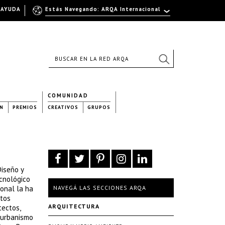
AYUDA
Estás Navegando: ARQA Internacional
COMUNIDAD
N
PREMIOS
CREATIVOS
GRUPOS
Diseño y
ecnológico
ional la ha
NAVEGÁ LAS SECCIONES ARQA
utos
ARQUITECTURA
tectos,
 urbanismo