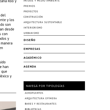
ntana Roo y
PAISAJE Y MEDIO AMBIENTE
PREMIOS
PROYECTOS
 del
CONSTRUCCIÓN
ente y los
ARQUITECTURA SUSTENTABLE
ado son
INTERIORISMO
rían desde
s con
URBANISMO
ados y
DISEÑO
e manera
en
EMPRESAS
ACADÉMICO
sido
se han
AGENDA
r que
éxico y
NAVEGÁ POR TIPOLOGÍAS
AEROPUERTOS
ARQUITECTURA EFÍMERA
BARES Y RESTAURANTES
BIBLIOTECAS