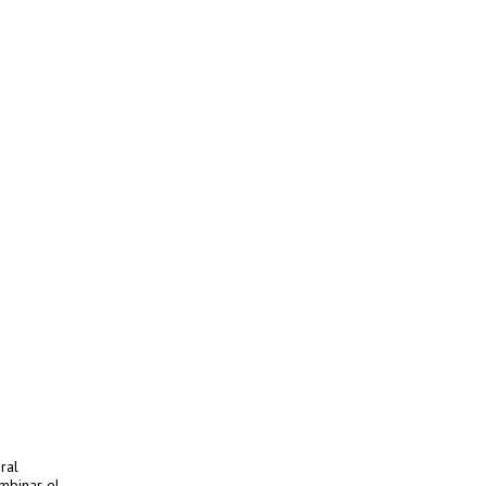
ral
mbinar el