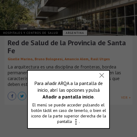
HOSPITALES Y CENTROS DE SALUD
ARGENTINA
Red de Salud de la Provincia de Santa
Fe
,
,
,
Giselle Marino
Bruno Bolognesi
Amancio Alem
Raúl Utges
La arquitectura es una disciplina de fronteras, bordea
permanentemente otras disciplinas, sintetizando en las
características del diseño las relaciones y vínculos que
deben establecerse.
VER +