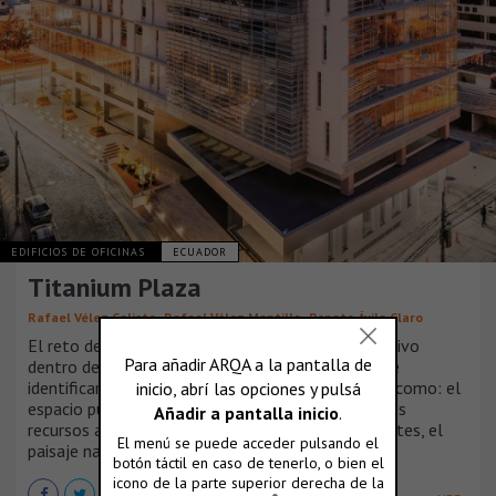
EDIFICIOS DE OFICINAS
ECUADOR
Titanium Plaza
,
,
Rafael Vélez Calisto
Rafael Vélez Mantilla
Renato Ávila Claro
El reto de insertar un edificio de carácter corporativo
dentro de una zona consolidada de la ciudad exige
identificar rasgos implícitos en el contexto tales como: el
espacio público, la escala, la heterogeneidad de los
recursos arquitectónicos en los edificios circundantes, el
paisaje natural y sus visuales, etc.