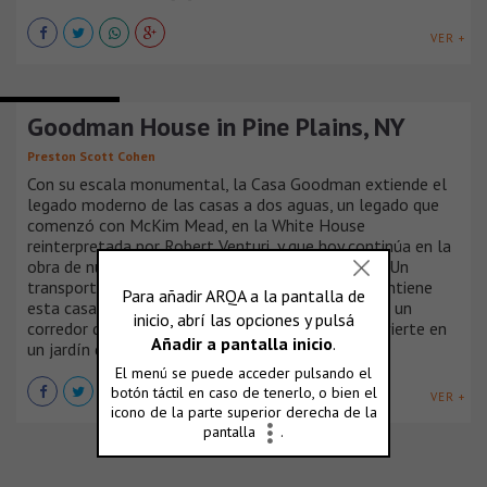
VER +
CASAS DE CAMPO
Goodman House in Pine Plains, NY
Preston Scott Cohen
Con su escala monumental, la Casa Goodman extiende el
legado moderno de las casas a dos aguas, un legado que
comenzó con McKim Mead, en la White House
reinterpretada por Robert Venturi, y que hoy continúa en la
obra de numerosos arquitectos contemporáneos. Un
transportable y reconstruido granero holandés contiene
esta casa que parece girar exteriormente debido a un
corredor que lo atraviesa a lo ancho y que se convierte en
un jardín de invierno.
VER +