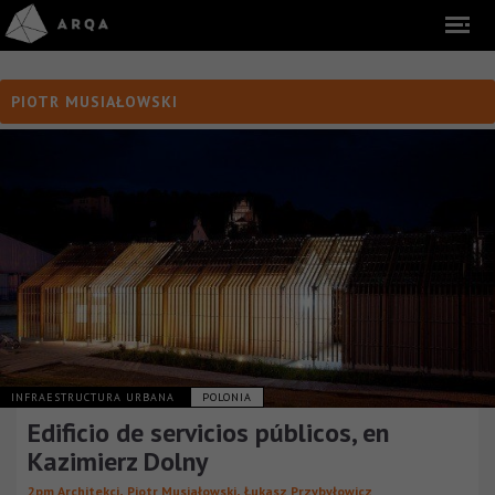
PIOTR MUSIAŁOWSKI
INFRAESTRUCTURA URBANA
POLONIA
Edificio de servicios públicos, en
Kazimierz Dolny
,
,
2pm Architekci
Piotr Musiałowski
Łukasz Przybyłowicz